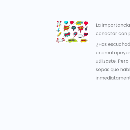
La importanci
conectar con 
¿Has escuchad
onomatopeyas?
utilizaste. Per
sepas que hab
inmediatament