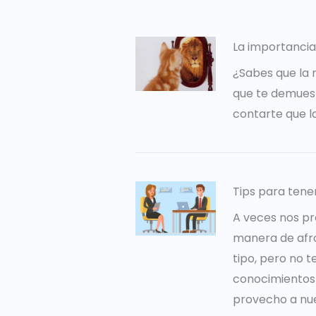
La importancia
¿Sabes que la 
que te demuest
contarte que l
Tips para tene
A veces nos pr
manera de afro
tipo, pero no 
conocimientos 
provecho a nues