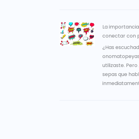
La importanci
conectar con 
¿Has escuchad
onomatopeyas?
utilizaste. Per
sepas que hab
inmediatament