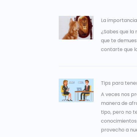
La importancia
¿Sabes que la 
que te demuest
contarte que l
Tips para tene
A veces nos pr
manera de afro
tipo, pero no 
conocimientos 
provecho a nues