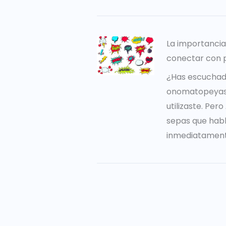
La importanci
conectar con 
¿Has escuchad
onomatopeyas?
utilizaste. Per
sepas que hab
inmediatament