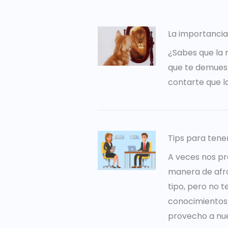
La importancia
¿Sabes que la 
que te demuest
contarte que l
Tips para tene
A veces nos pr
manera de afro
tipo, pero no 
conocimientos 
provecho a nues