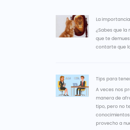
La importancia
¿Sabes que la 
que te demuest
contarte que l
Tips para tene
A veces nos pr
manera de afro
tipo, pero no 
conocimientos 
provecho a nues