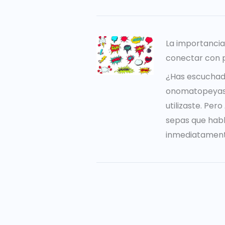
La importanci
conectar con 
¿Has escuchad
onomatopeyas?
utilizaste. Per
sepas que hab
inmediatament