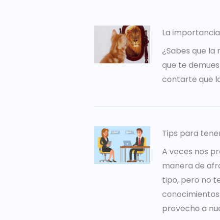
La importancia
¿Sabes que la 
que te demuest
contarte que l
Tips para tene
A veces nos pr
manera de afro
tipo, pero no 
conocimientos 
provecho a nues