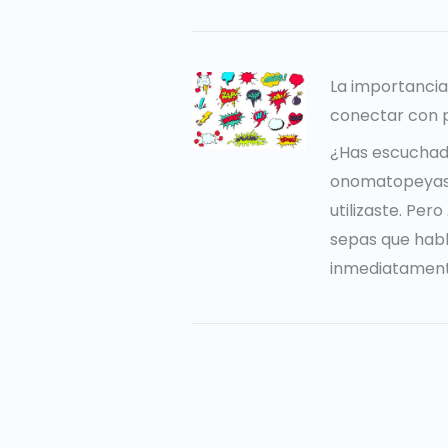
La importanci
conectar con 
¿Has escuchad
onomatopeyas?
utilizaste. Per
sepas que hab
inmediatament