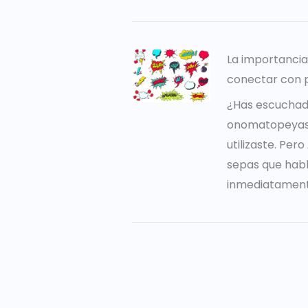
La importanci
conectar con 
¿Has escuchad
onomatopeyas?
utilizaste. Per
sepas que hab
inmediatament