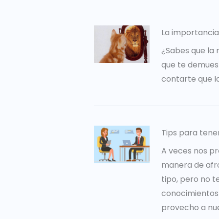
La importancia
¿Sabes que la 
que te demuest
contarte que l
Tips para tene
A veces nos pr
manera de afro
tipo, pero no 
conocimientos 
provecho a nues