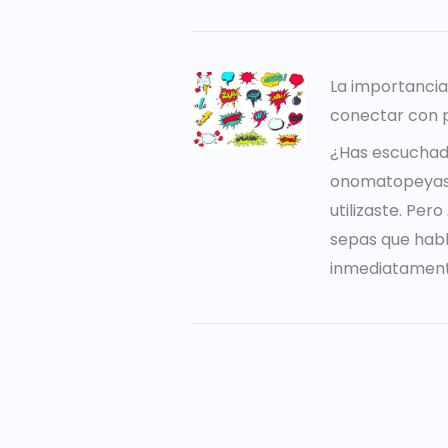
La importanci
conectar con 
¿Has escuchad
onomatopeyas?
utilizaste. Per
sepas que hab
inmediatament