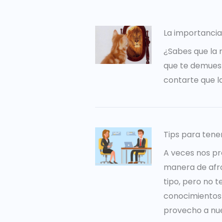
La importancia
¿Sabes que la 
que te demuest
contarte que l
Tips para tene
A veces nos pr
manera de afro
tipo, pero no 
conocimientos 
provecho a nues