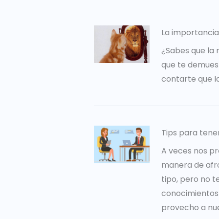
La importancia
¿Sabes que la 
que te demuest
contarte que l
Tips para tene
A veces nos pr
manera de afro
tipo, pero no 
conocimientos 
provecho a nues