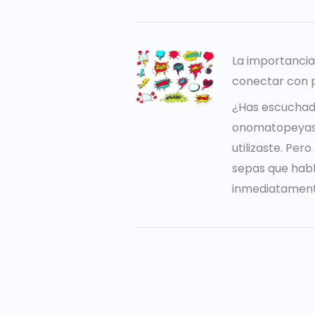
La importanci
conectar con 
¿Has escuchad
onomatopeyas?
utilizaste. Per
sepas que hab
inmediatament