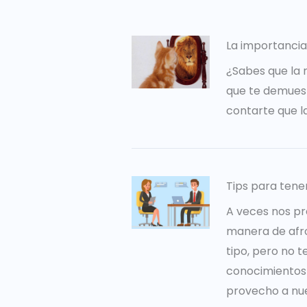
La importancia
¿Sabes que la 
que te demuest
contarte que l
Tips para tene
A veces nos pr
manera de afro
tipo, pero no 
conocimientos 
provecho a nues