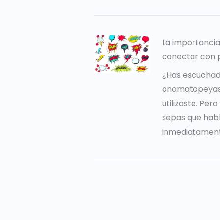
La importanci
conectar con 
¿Has escuchad
onomatopeyas?
utilizaste. Per
sepas que hab
inmediatament