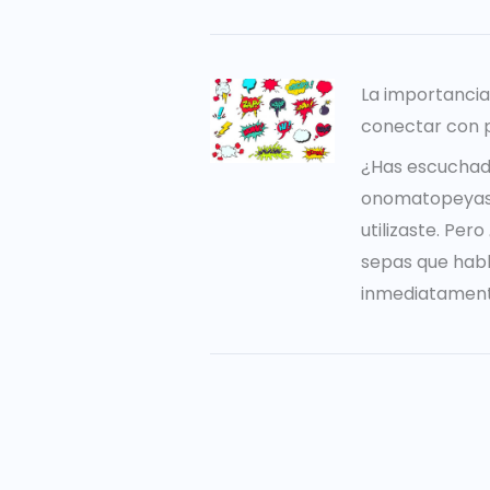
La importanci
conectar con 
¿Has escuchad
onomatopeyas?
utilizaste. Per
sepas que hab
inmediatament