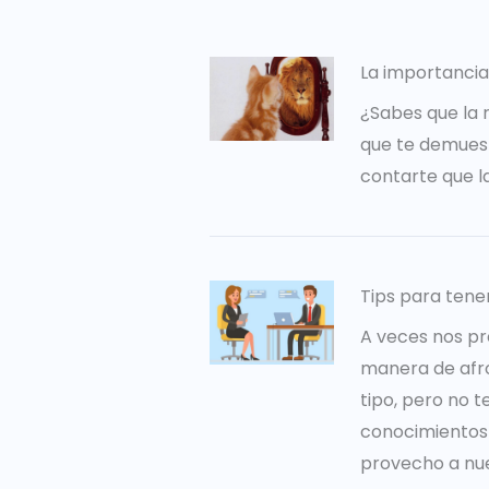
La importancia
¿Sabes que la 
que te demuest
contarte que l
Tips para tene
A veces nos pr
manera de afro
tipo, pero no 
conocimientos 
provecho a nues