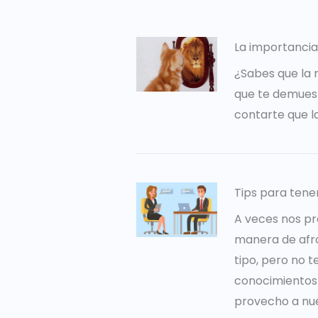
La importancia
¿Sabes que la 
que te demuest
contarte que l
Tips para tene
A veces nos pr
manera de afro
tipo, pero no 
conocimientos 
provecho a nues